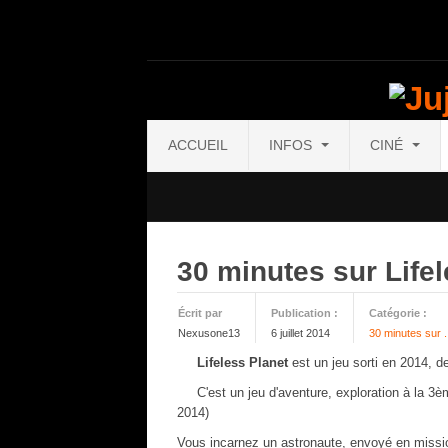
ACCUEIL
INFOS
CINÉ
30 minutes sur Lifel
Écrit par
Publication :
Catégorie :
Nexusone13
6 juillet 2014
30 minutes sur .
Lifeless Planet
est un jeu sorti en 2014, d
C'est un jeu d'aventure, exploration à la 3è
2014)
Vous incarnez un astronaute, envoyé en missi