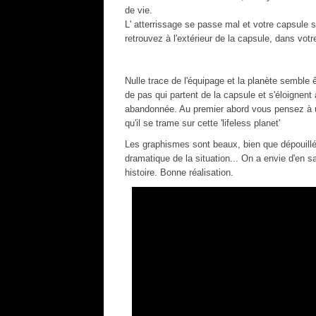
de vie.
L' atterrissage se passe mal et votre capsule 
retrouvez à l'extérieur de la capsule, dans vot
Nulle trace de l'équipage et la planète semble
de pas qui partent de la capsule et s'éloignent
abandonnée. Au premier abord vous pensez à un
qu'il se trame sur cette 'lifeless planet'
Les graphismes sont beaux, bien que dépouillés
dramatique de la situation... On a envie d'en s
histoire. Bonne réalisation.