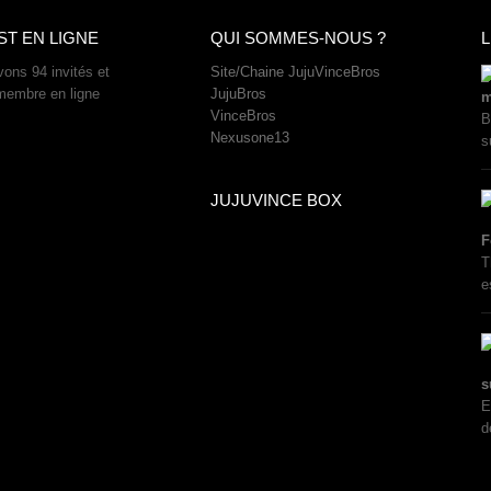
ST EN LIGNE
QUI SOMMES-NOUS ?
L
ons 94 invités et
Site/Chaine JujuVinceBros
membre en ligne
JujuBros
m
VinceBros
B
Nexusone13
s
JUJUVINCE BOX
F
T
e
s
E
d