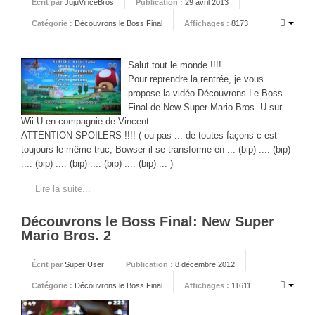
PHOTOS
Écrit par
JujuVinceBros
Publication :
29 avril 2013
Catégorie :
Découvrons le Boss Final
Affichages :
8173
LIVE
Salut tout le monde !!!!
Pour reprendre la rentrée, je vous
propose la vidéo Découvrons Le Boss
Final de New Super Mario Bros. U sur
Wii U en compagnie de Vincent.
ATTENTION SPOILERS !!!! ( ou pas ... de toutes façons c est
toujours le même truc, Bowser il se transforme en ... (bip) .... (bip)
.... (bip) .... (bip) .... (bip) .... (bip) ... )
Lire la suite...
Découvrons le Boss Final: New Super
Mario Bros. 2
Écrit par
Super User
Publication :
8 décembre 2012
Catégorie :
Découvrons le Boss Final
Affichages :
11611