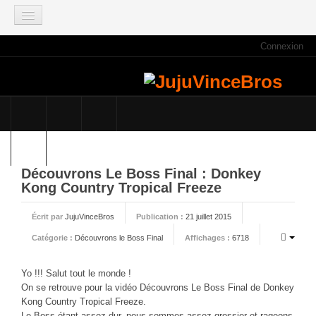
Connexion
ACCUEIL
INFOS
Actus
Infos du site
Game Mag
E3 2021
Découvrons Le Boss Final : Donkey
Kong Country Tropical Freeze
Faisons le point
Qui sommes nous ?
Écrit par
JujuVinceBros
Publication :
21 juillet 2015
Galeries photos
Catégorie :
Découvrons le Boss Final
Affichages :
6718
Planning des JujuVinceBros
Yo !!! Salut tout le monde !
Accès aux Quiz
On se retrouve pour la vidéo Découvrons Le Boss Final de Donkey
Les videos des JujuVinceBros
Kong Country Tropical Freeze.
Le Boss étant assez dur, nous sommes assez grossier et rageons