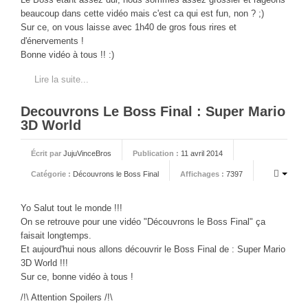
CINÉ
beaucoup dans cette vidéo mais c'est ca qui est fun, non ? ;)
Sur ce, on vous laisse avec 1h40 de gros fous rires et
Critiques films
d'énervements !
Bonne vidéo à tous !! :)
Courts Métrages
Lire la suite...
JEUX
30 minutes sur...
Decouvrons Le Boss Final : Super Mario
3D World
Parties en ligne
Funtage
Écrit par
JujuVinceBros
Publication :
11 avril 2014
Walkthrough / LP
Catégorie :
Découvrons le Boss Final
Affichages :
7397
Découvrons le Boss Final
Yo Salut tout le monde !!!
Minecraft
On se retrouve pour une vidéo "Découvrons le Boss Final" ça
Battlefield Montage
faisait longtemps.
Et aujourd'hui nous allons découvrir le Boss Final de : Super Mario
Chroniques du jeu video
3D World !!!
Sur ce, bonne vidéo à tous !
ANIM
/!\ Attention Spoilers /!\
Stop Motions & Animations