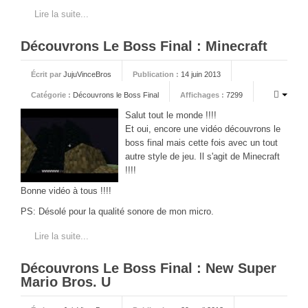
Lire la suite...
Sonic the Hedgehog 2
Animations Sprites
Découvrons Le Boss Final : Minecraft
Divers Stop Motions
Écrit par
JujuVinceBros
Publication :
14 juin 2013
Sonic Chronicles Le Film
Catégorie :
Découvrons le Boss Final
Affichages :
7299
Review Figurines
Salut tout le monde !!!!
Réalisations 3D
Et oui, encore une vidéo découvrons le
boss final mais cette fois avec un tout
HARD & SOFT
autre style de jeu. Il s'agit de Minecraft
Unboxing
!!!!
Bonne vidéo à tous !!!!
Reviews
PS: Désolé pour la qualité sonore de mon micro.
Tutoriels
ARRM (Gamelist, Roms manager, Scraper)
Lire la suite...
Videos Turorials ARRM
Découvrons Le Boss Final : New Super
Mario Bros. U
FICHIERS