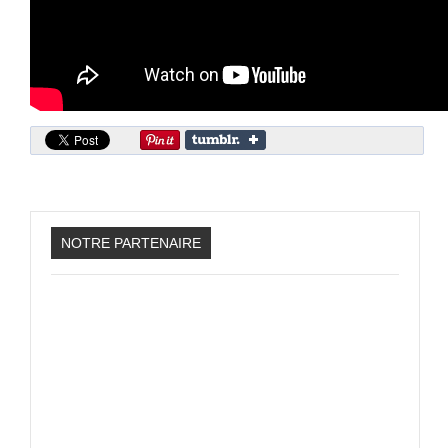
Sonic the Hedgehog 2
Animations Sprites
Divers Stop Motions
Sonic Chronicles Le Film
Review Figurines
Réalisations 3D
HARD & SOFT
NOTRE PARTENAIRE
Unboxing
Reviews
Tutoriels
ARRM (Gamelist, Roms manager, Scraper)
Videos Turorials ARRM
FICHIERS