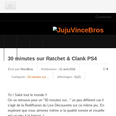
Connexion
ACCUEIL
INFOS
Actus
Infos du site
Game Mag
30 minutes sur Ratchet & Clank PS4
E3 2021
Écrit par
VinceBros
Publication :
21 avril 2016
Faisons le point
Catégorie :
30 minutes sur ...
Affichages :
5121
Qui sommes nous ?
Galeries photos
Planning des JujuVinceBros
Yo ! Salut tout le monde !!
On se retrouve pour un "30 minutes sur..." un peu différent car il
Accès aux Quiz
s'agit de la Rediffusion du Live Découverte sur ce même jeu. En
Les videos des JujuVinceBros
espérant que vous aimerez même si la qualité sonore et visuelle
est un peu à la baisse :)