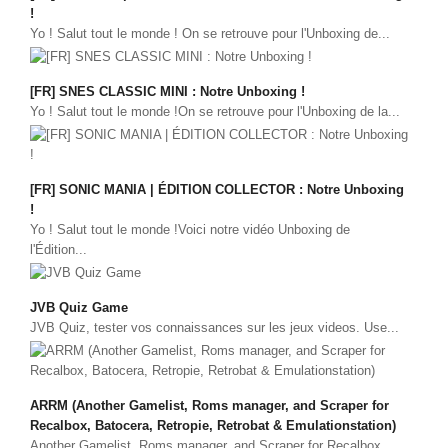
!
CINÉ
Yo ! Salut tout le monde ! On se retrouve pour l'Unboxing de...
Critiques films
Courts Métrages
[FR] SNES CLASSIC MINI : Notre Unboxing !
Yo ! Salut tout le monde !On se retrouve pour l'Unboxing de la...
JEUX
30 minutes sur...
Parties en ligne
[FR] SONIC MANIA | ÉDITION COLLECTOR : Notre Unboxing
!
Funtage
Yo ! Salut tout le monde !Voici notre vidéo Unboxing de
Walkthrough / LP
l'Édition...
Découvrons le Boss Final
Minecraft
JVB Quiz Game
JVB Quiz, tester vos connaissances sur les jeux videos. Use...
Battlefield Montage
Chroniques du jeu video
ANIM
ARRM (Another Gamelist, Roms manager, and Scraper for
Recalbox, Batocera, Retropie, Retrobat & Emulationstation)
Stop Motions & Animations
Another Gamelist, Roms manager, and Scraper for Recalbox,...