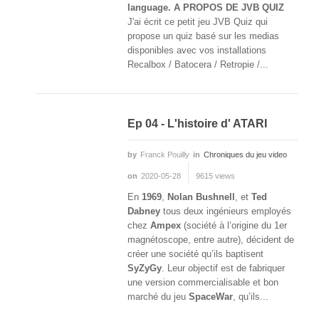
language.
A PROPOS DE JVB QUIZ
J'ai écrit ce petit jeu JVB Quiz qui
propose un quiz basé sur les medias
disponibles avec vos installations
Recalbox / Batocera / Retropie /...
Ep 04 - L'histoire d' ATARI
by
Franck Pouilly
in
Chroniques du jeu video
on
2020-05-28
9615 views
En
1969
,
Nolan Bushnell
, et
Ted
Dabney
tous deux ingénieurs employés
chez
Ampex
(société à l’origine du 1er
magnétoscope, entre autre), décident de
créer une société qu’ils baptisent
SyZyGy
. Leur objectif est de fabriquer
une version commercialisable et bon
marché du jeu
SpaceWar
, qu’ils...