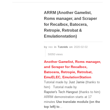
ARRM (Another Gamelist,
Roms manager, and Scraper
for Recalbox, Batocera,
Retropie, Retrobat &
Emulationstation)
by
nex
in
Tutoriels
on
2020-02-02
50050 views
Another Gamelist, Roms manager,
and Scraper for Recalbox,
Batocera, Retropie, Retrobat,
EmuELEC, EmulationStation
Tutorial made by
Just Jamie
(thanks to
him) Tutorial made by
Rapster's Tech Hangout
(thanks to him)
ARRM demonstration starts at 17
minutes
Use translate module (on the
top left) to
...