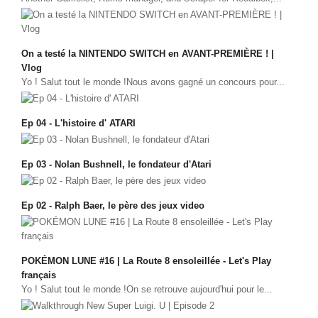
Sonic the Hedgehog 2
Animations Sprites
On a testé la NINTENDO SWITCH en AVANT-PREMIÈRE ! |
Divers Stop Motions
Vlog
Sonic Chronicles Le Film
Yo ! Salut tout le monde !Nous avons gagné un concours pour...
Review Figurines
Ep 04 - L'histoire d' ATARI
Réalisations 3D
HARD & SOFT
Ep 03 - Nolan Bushnell, le fondateur d'Atari
Unboxing
Reviews
Ep 02 - Ralph Baer, le père des jeux video
Tutoriels
ARRM (Gamelist, Roms manager, Scraper)
POKÉMON LUNE #16 | La Route 8 ensoleillée - Let's Play
Videos Turorials ARRM
français
Yo ! Salut tout le monde !On se retrouve aujourd'hui pour le...
FICHIERS