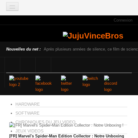
Connexion
ACCUEIL
INFOS
Actus
Nouvelles du net :
Après plusieurs années de silence, ce film de scienc
Infos du site
Game Mag
E3 2021
Faisons le point
Qui sommes nous ?
Galeries photos
HARDWARE
Planning des JujuVinceBros
SOFTWARE
Accès aux Quiz
CHRONIQUES DU JEU VIDEO
JEUX VIDEOS
Les videos des JujuVinceBros
[FR] Marvel's Spider-Man Edition Collector : Notre Unboxing