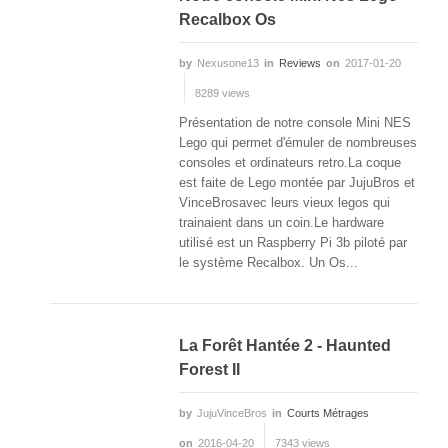
Recalbox Os
by
Nexusone13
in
Reviews
on
2017-01-20
8289 views
Présentation de notre console Mini NES
Lego qui permet d'émuler de nombreuses
consoles et ordinateurs retro.La coque
est faite de Lego montée par JujuBros et
VinceBrosavec leurs vieux legos qui
trainaient dans un coin.Le hardware
utilisé est un Raspberry Pi 3b piloté par
le système Recalbox. Un Os...
La Forêt Hantée 2 - Haunted
Forest II
by
JujuVinceBros
in
Courts Métrages
on
2016-04-20
7343 views