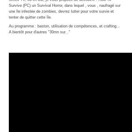
CINÉ
Survive (PC) un Survival Horror, dans lequel , vous , naufragé sur
une île infestée de zombies, devrez lutter pour votre survie et
Critiques films
tenter de quitter cette île.
Courts Métrages
Au programme : baston, utilisation de compétences, et crafting...
A bientôt pour d'autres "30mn sur..."
JEUX
30 minutes sur...
Parties en ligne
Funtage
Walkthrough / LP
Découvrons le Boss Final
Minecraft
Battlefield Montage
Chroniques du jeu video
ANIM
Stop Motions & Animations