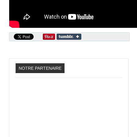
Sonic the Hedgehog 2
Animations Sprites
Divers Stop Motions
Sonic Chronicles Le Film
Review Figurines
Réalisations 3D
HARD & SOFT
NOTRE PARTENAIRE
Unboxing
Reviews
Tutoriels
ARRM (Gamelist, Roms manager, Scraper)
Videos Turorials ARRM
FICHIERS