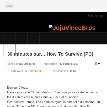
Connexion
ACCUEIL
INFOS
Actus
Infos du site
Game Mag
30 minutes sur... How To Survive (PC)
E3 2021
Écrit par
JujuVinceBros
Publication :
31 octobre 2013
Faisons le point
Catégorie :
30 minutes sur ...
Affichages :
30888
Qui sommes nous ?
Galeries photos
Planning des JujuVinceBros
Bonjour à tous,
Dans cette série "30 minutes sur..." je vous propose de découvrir
Accès aux Quiz
les 30 premières minutes d'un jeu, actuel ou ancien.
Les videos des JujuVinceBros
Ces derniers temps, Les zombies ayant la part belle au cinéma, en
séries TV, ou en BD, je vous propose de découvrir : How To