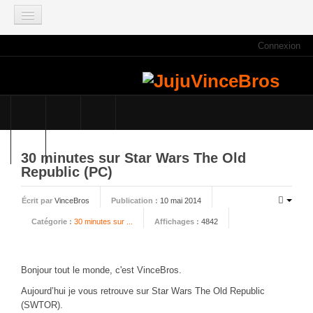
Connexion
ACCUEIL
INFOS
Actus
Infos du site
Game Mag
30 minutes sur Star Wars The Old
E3 2021
Republic (PC)
Faisons le point
Écrit par
VinceBros
Publication :
10 mai 2014
Qui sommes nous ?
Catégorie :
30 minutes sur ...
Affichages :
4842
Galeries photos
Planning des JujuVinceBros
Bonjour tout le monde, c'est VinceBros.
Accès aux Quiz
Aujourd’hui je vous retrouve sur Star Wars The Old Republic
Les videos des JujuVinceBros
(SWTOR).