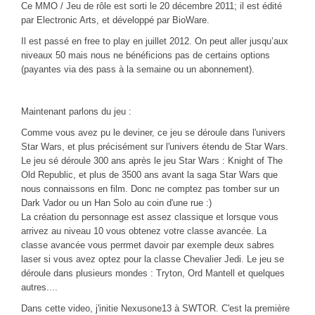
Ce MMO / Jeu de rôle est sorti le 20 décembre 2011; il est édité
CINÉ
par Electronic Arts, et développé par BioWare.
Critiques films
Il est passé en free to play en juillet 2012. On peut aller jusqu’aux
niveaux 50 mais nous ne bénéficions pas de certains options
Courts Métrages
(payantes via des pass à la semaine ou un abonnement).
JEUX
30 minutes sur...
Maintenant parlons du jeu :
Parties en ligne
Comme vous avez pu le deviner, ce jeu se déroule dans l'univers
Star Wars, et plus précisément sur l'univers étendu de Star Wars.
Funtage
Le jeu sé déroule 300 ans après le jeu Star Wars : Knight of The
Walkthrough / LP
Old Republic, et plus de 3500 ans avant la saga Star Wars que
nous connaissons en film. Donc ne comptez pas tomber sur un
Découvrons le Boss Final
Dark Vador ou un Han Solo au coin d'une rue :)
Minecraft
La création du personnage est assez classique et lorsque vous
arrivez au niveau 10 vous obtenez votre classe avancée. La
Battlefield Montage
classe avancée vous perrmet davoir par exemple deux sabres
Chroniques du jeu video
laser si vous avez optez pour la classe Chevalier Jedi. Le jeu se
déroule dans plusieurs mondes : Tryton, Ord Mantell et quelques
ANIM
autres....
Dans cette video, j'initie Nexusone13 à SWTOR. C'est la première
Stop Motions & Animations