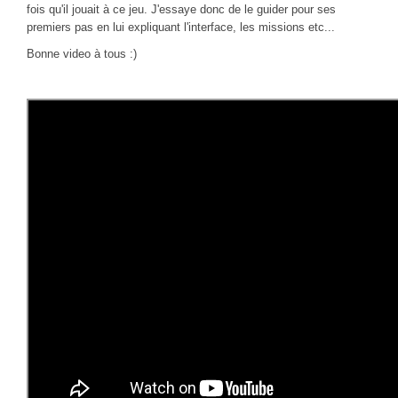
fois qu'il jouait à ce jeu. J'essaye donc de le guider pour ses
Sonic the Hedgehog 2
premiers pas en lui expliquant l'interface, les missions etc...
Animations Sprites
Bonne video à tous :)
Divers Stop Motions
Sonic Chronicles Le Film
Review Figurines
Réalisations 3D
HARD & SOFT
Unboxing
Reviews
Tutoriels
ARRM (Gamelist, Roms manager, Scraper)
Videos Turorials ARRM
FICHIERS