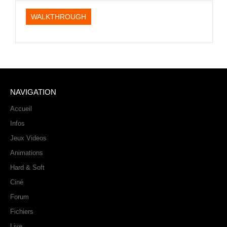
WALKTHROUGH
NAVIGATION
Accueil
Infos
Jeux Videos
Animations
Hard & Soft
Ciné
Forum
Fichiers
Live