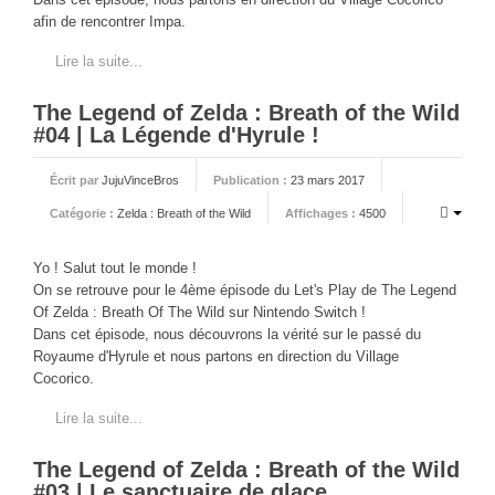
CINÉ
afin de rencontrer Impa.
Critiques films
Lire la suite...
Courts Métrages
The Legend of Zelda : Breath of the Wild
JEUX
#04 | La Légende d'Hyrule !
30 minutes sur...
Écrit par
JujuVinceBros
Publication :
23 mars 2017
Parties en ligne
Catégorie :
Zelda : Breath of the Wild
Affichages :
4500
Funtage
Yo ! Salut tout le monde !
Walkthrough / LP
On se retrouve pour le 4ème épisode du Let's Play de The Legend
Découvrons le Boss Final
Of Zelda : Breath Of The Wild sur Nintendo Switch !
Dans cet épisode, nous découvrons la vérité sur le passé du
Minecraft
Royaume d'Hyrule et nous partons en direction du Village
Battlefield Montage
Cocorico.
Chroniques du jeu video
Lire la suite...
ANIM
The Legend of Zelda : Breath of the Wild
Stop Motions & Animations
#03 | Le sanctuaire de glace