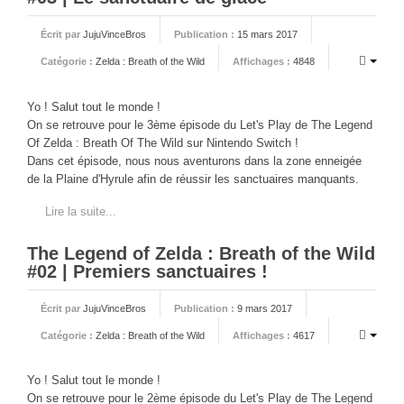
Sonic the Hedgehog 2
Écrit par
JujuVinceBros
Publication :
15 mars 2017
Animations Sprites
Catégorie :
Zelda : Breath of the Wild
Affichages :
4848
Divers Stop Motions
Sonic Chronicles Le Film
Yo ! Salut tout le monde !
On se retrouve pour le 3ème épisode du Let's Play de The Legend
Review Figurines
Of Zelda : Breath Of The Wild sur Nintendo Switch !
Réalisations 3D
Dans cet épisode, nous nous aventurons dans la zone enneigée
de la Plaine d'Hyrule afin de réussir les sanctuaires manquants.
HARD & SOFT
Lire la suite...
Unboxing
The Legend of Zelda : Breath of the Wild
Reviews
#02 | Premiers sanctuaires !
Tutoriels
ARRM (Gamelist, Roms manager, Scraper)
Écrit par
JujuVinceBros
Publication :
9 mars 2017
Videos Turorials ARRM
Catégorie :
Zelda : Breath of the Wild
Affichages :
4617
FICHIERS
Yo ! Salut tout le monde !
On se retrouve pour le 2ème épisode du Let's Play de The Legend