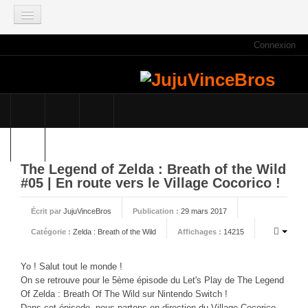
Connexion
ACCUEIL
INFOS
Actus
Infos du site
Game Mag
E3 2021
The Legend of Zelda : Breath of the Wild
#05 | En route vers le Village Cocorico !
Faisons le point
Qui sommes nous ?
Écrit par
JujuVinceBros
Publication :
29 mars 2017
Galeries photos
Catégorie :
Zelda : Breath of the Wild
Affichages :
14215
Planning des JujuVinceBros
Yo ! Salut tout le monde !
Accès aux Quiz
On se retrouve pour le 5ème épisode du Let's Play de The Legend
Les videos des JujuVinceBros
Of Zelda : Breath Of The Wild sur Nintendo Switch !
Dans cet épisode, nous partons en direction du Village Cocorico