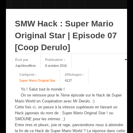
INFOS
SMW Hack : Super Mario
CINÉ
Original Star | Episode 07
JEUX
[Coop Derulo]
ANIM
Écrit par
Publication :
JujuVinceBros
6 octobre 2016
HARD & SOFT
Catégorie :
Affichages :
Super Mario Original Star
4127
FICHIERS
Yo ! Salut tout le monde !
On se retrouve pour le 7ème épisode sur le Hack de Super
Mario World en Coopération avec Mr Derulo. :)
PHOTOS
Cette fois ci, on passe à la vitesse supérieure en faisant un
Hack japonais du nom de : Super Mario Original Star ! ou
SMOUNE pour les intimes. ;)
LIVE
Entre rires et pleurs, joie et rage, parviendrons nous à atteindre
la fin de ce Hack de Super Mario World ? La réponse dans cette