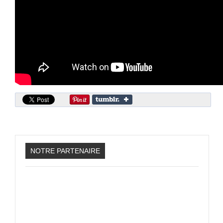
Sonic the Hedgehog 2
Animations Sprites
Divers Stop Motions
Sonic Chronicles Le Film
Review Figurines
Réalisations 3D
HARD & SOFT
Unboxing
Reviews
NOTRE PARTENAIRE
Tutoriels
ARRM (Gamelist, Roms manager, Scraper)
Videos Turorials ARRM
FICHIERS