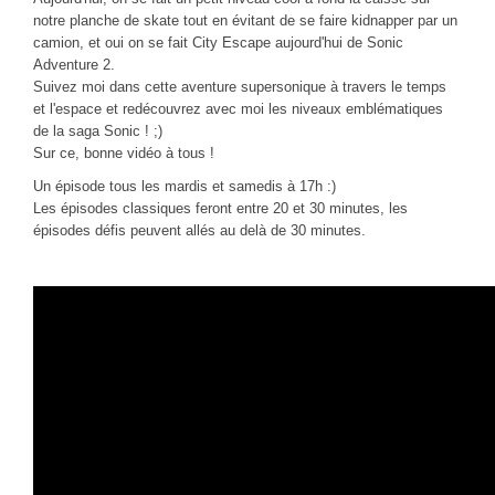
CINÉ
notre planche de skate tout en évitant de se faire kidnapper par un
camion, et oui on se fait City Escape aujourd'hui de Sonic
Critiques films
Adventure 2.
Suivez moi dans cette aventure supersonique à travers le temps
Courts Métrages
et l'espace et redécouvrez avec moi les niveaux emblématiques
JEUX
de la saga Sonic ! ;)
Sur ce, bonne vidéo à tous !
30 minutes sur...
Un épisode tous les mardis et samedis à 17h :)
Parties en ligne
Les épisodes classiques feront entre 20 et 30 minutes, les
épisodes défis peuvent allés au delà de 30 minutes.
Funtage
Walkthrough / LP
Découvrons le Boss Final
Minecraft
Battlefield Montage
Chroniques du jeu video
ANIM
Stop Motions & Animations