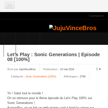
Connexion
ACCUEIL
INFOS
Actus
Infos du site
Game Mag
Let's Play : Sonic Generations | Episode
E3 2021
08 [100%]
Faisons le point
Écrit par
JujuVinceBros
Publication :
10 mai 2016
Qui sommes nous ?
Catégorie :
Sonic Generations [100%]
Affichages :
2765
Galeries photos
Planning des JujuVinceBros
Yo ! Salut tout le monde !
Accès aux Quiz
On se retrouve pour le 8ème épisode du Let's Play 100% sur
Les videos des JujuVinceBros
Sonic Generations !
Aujourd'hui, on se fait un petit niveau cool à fond la caisse sur