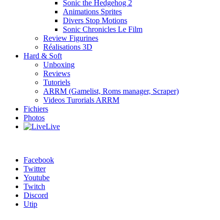
Sonic the Hedgehog 2
Animations Sprites
Divers Stop Motions
Sonic Chronicles Le Film
Review Figurines
Réalisations 3D
Hard & Soft
Unboxing
Reviews
Tutoriels
ARRM (Gamelist, Roms manager, Scraper)
Videos Turorials ARRM
Fichiers
Photos
Live
Facebook
Twitter
Youtube
Twitch
Discord
Utip