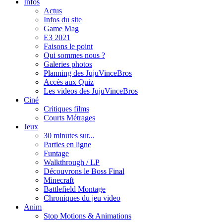
Infos
Actus
Infos du site
Game Mag
E3 2021
Faisons le point
Qui sommes nous ?
Galeries photos
Planning des JujuVinceBros
Accès aux Quiz
Les videos des JujuVinceBros
Ciné
Critiques films
Courts Métrages
Jeux
30 minutes sur...
Parties en ligne
Funtage
Walkthrough / LP
Découvrons le Boss Final
Minecraft
Battlefield Montage
Chroniques du jeu video
Anim
Stop Motions & Animations