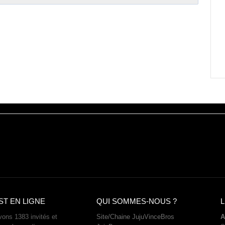
ST EN LIGNE
QUI SOMMES-NOUS ?
L
ons 1383 invités et
Site/Chaine JujuVinceBros
A