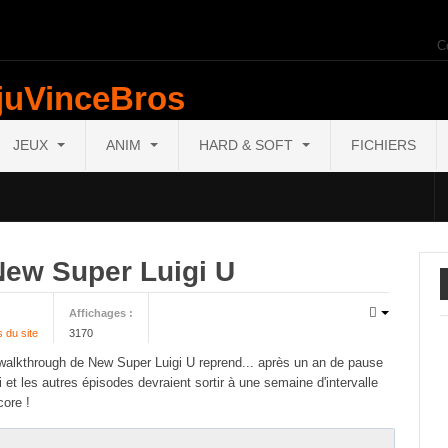
C
JEUX
ANIM
HARD & SOFT
FICHIERS
New Super Luigi U
Affichages :
s du site
3170
 walkthrough de New Super Luigi U reprend... après un an de pause
i et les autres épisodes devraient sortir à une semaine d'intervalle
core !