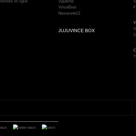
membre en ligne
JujuBros
S
VinceBros
F
Nexusone13
V
V
JUJUVINCE BOX
S
C
Y