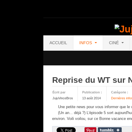
ACCUEIL
INFOS
CINÉ
Reprise du WT sur 
Écrit par
Publication :
Catégorie :
JujuVinceBros
13 août 2014
Dernières info
Une petite news pour vous informer que le
(Un an... déjà ?) L'épisode 5 sort aujourd'hu
environ. Voili voilou, sur ce Bonne vacance en