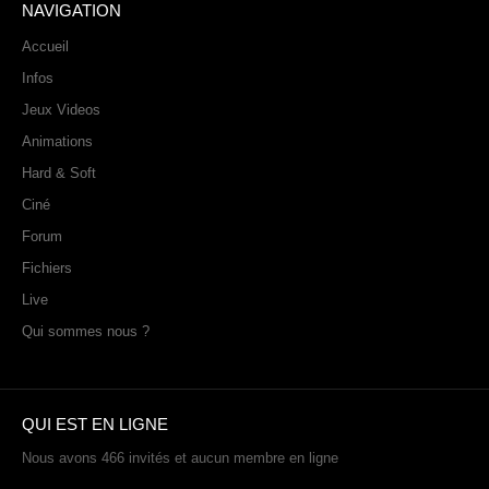
NAVIGATION
Sonic the Hedgehog 2
Accueil
Animations Sprites
Infos
Divers Stop Motions
Jeux Videos
Sonic Chronicles Le Film
Animations
Review Figurines
Hard & Soft
Réalisations 3D
Ciné
HARD & SOFT
Forum
Fichiers
Unboxing
Live
Reviews
Qui sommes nous ?
Tutoriels
ARRM (Gamelist, Roms manager, Scraper)
Videos Turorials ARRM
QUI EST EN LIGNE
FICHIERS
Nous avons 466 invités et aucun membre en ligne