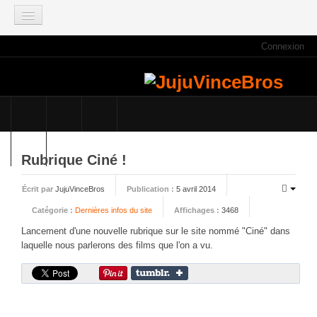
Connexion
ACCUEIL
INFOS
Actus
Infos du site
Game Mag
Rubrique Ciné !
E3 2021
Écrit par
JujuVinceBros
Publication :
5 avril 2014
Faisons le point
Catégorie :
Dernières infos du site
Affichages :
3468
Qui sommes nous ?
Lancement d'une nouvelle rubrique sur le site nommé "Ciné" dans
Galeries photos
laquelle nous parlerons des films que l'on a vu.
Planning des JujuVinceBros
Accès aux Quiz
Les videos des JujuVinceBros