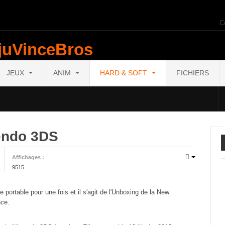
C
JEUX
ANIM
HARD & SOFT
FICHIERS
endo 3DS
Affichages :
9515
portable pour une fois et il s'agit de l'Unboxing de la New
nce.