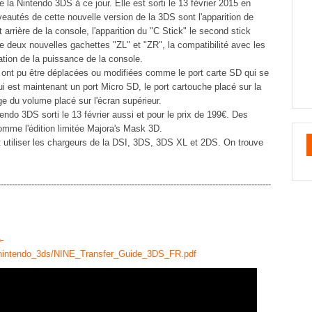
la Nintendo 3DS à ce jour. Elle est sorti le 13 février 2015 en
autés de cette nouvelle version de la 3DS sont l'apparition de
arrière de la console, l'apparition du "C Stick" le second stick
 de deux nouvelles gachettes "ZL" et "ZR", la compatibilité avec les
ion de la puissance de la console.
 ont pu être déplacées ou modifiées comme le port carte SD qui se
ui est maintenant un port Micro SD, le port cartouche placé sur la
ge du volume placé sur l'écran supérieur.
endo 3DS sorti le 13 février aussi et pour le prix de 199€. Des
omme l'édition limitée Majora's Mask 3D.
ut utiliser les chargeurs de la DSI, 3DS, 3DS XL et 2DS. On trouve
--------------------------------------------------------------------------------------------------
-
nintendo_3ds/NINE_Transfer_Guide_3DS_FR.pdf