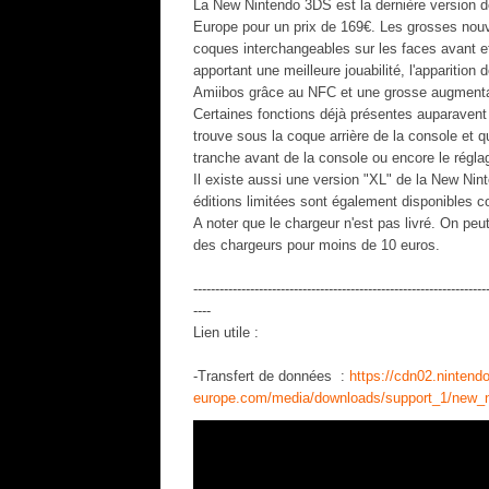
La New Nintendo 3DS est la dernière version de 
Europe pour un prix de 169€. Les grosses nouve
coques interchangeables sur les faces avant et 
apportant une meilleure jouabilité, l'apparition
Amiibos grâce au NFC et une grosse augmentat
Certaines fonctions déjà présentes auparavent
trouve sous la coque arrière de la console et q
tranche avant de la console ou encore le régla
Il existe aussi une version "XL" de la New Nint
éditions limitées sont également disponibles c
A noter que le chargeur n'est pas livré. On pe
des chargeurs pour moins de 10 euros.
-------------------------------------------------------------------
----
Lien utile :
-Transfert de données :
https://cdn02.nintendo
europe.com/media/downloads/support_1/new_