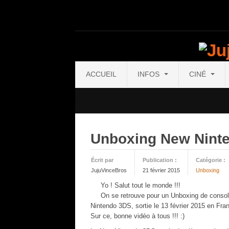
ACCUEIL
INFOS
CINÉ
Unboxing New Nint
Écrit par
Publication :
Catégorie :
JujuVinceBros
21 février 2015
Unboxing
Yo ! Salut tout le monde !!!
On se retrouve pour un Unboxing de console 
Nintendo 3DS, sortie le 13 février 2015 en Fra
Sur ce, bonne vidéo à tous !!! :)