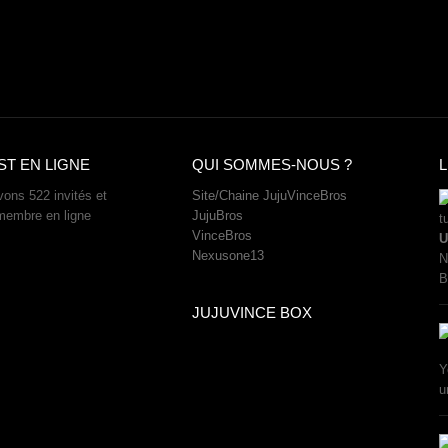
ST EN LIGNE
QUI SOMMES-NOUS ?
ons 522 invités et
Site/Chaine JujuVinceBros
membre en ligne
JujuBros
VinceBros
U
Nexusone13
N
B
JUJUVINCE BOX
Y
u