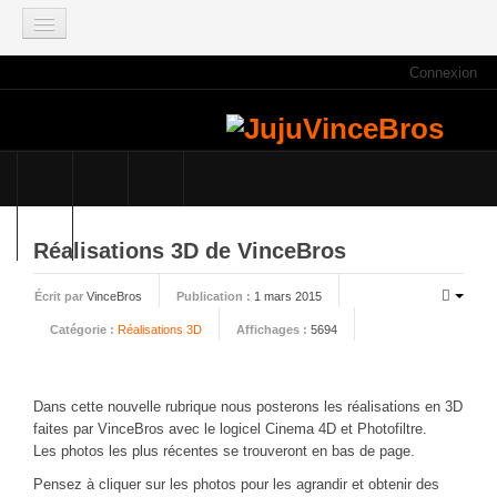
Connexion
ACCUEIL
INFOS
Actus
Infos du site
Game Mag
Réalisations 3D de VinceBros
E3 2021
Écrit par
VinceBros
Publication :
1 mars 2015
Faisons le point
Catégorie :
Réalisations 3D
Affichages :
5694
Qui sommes nous ?
Galeries photos
Planning des JujuVinceBros
Dans cette nouvelle rubrique nous posterons les réalisations en 3D
faites par VinceBros avec le logicel Cinema 4D et Photofiltre.
Accès aux Quiz
Les photos les plus récentes se trouveront en bas de page.
Les videos des JujuVinceBros
Pensez à cliquer sur les photos pour les agrandir et obtenir des