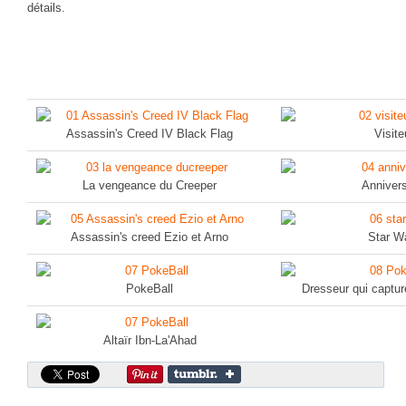
détails.
CINÉ
Critiques films
Courts Métrages
JEUX
Assassin's Creed IV Black Flag
Visite
30 minutes sur...
Parties en ligne
La vengeance du Creeper
Annivers
Funtage
Walkthrough / LP
Assassin's creed Ezio et Arno
Star W
Découvrons le Boss Final
Minecraft
PokeBall
Dresseur qui captu
Battlefield Montage
Chroniques du jeu video
Altaïr Ibn-La'Ahad
ANIM
Stop Motions & Animations