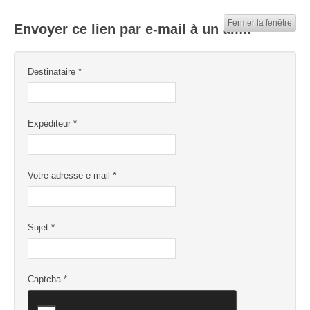
Fermer la fenêtre
Envoyer ce lien par e-mail à un ami.
Destinataire
*
Expéditeur
*
Votre adresse e-mail
*
Sujet
*
Captcha
*